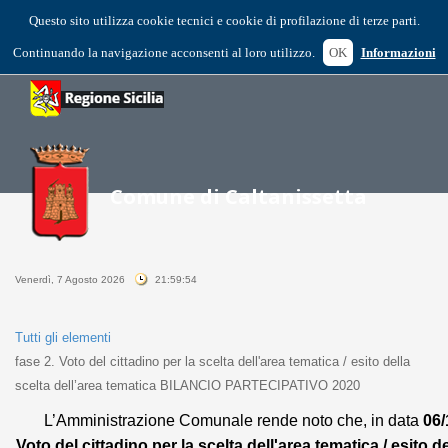
Questo sito utilizza cookie tecnici e cookie di profilazione di terze parti.
Continuando la navigazione acconsenti al loro utilizzo.
OK
Informazioni
Venerdì, 7 Agosto 2026
21:59:54
Tutti gli elementi
fase 2. Voto del cittadino per la scelta dell'area tematica / esito della
scelta dell’area tematica BILANCIO PARTECIPATIVO 2020
L’Amministrazione Comunale rende noto che, in data
06
Voto del cittadino per la scelta dell'area tematica / esito d