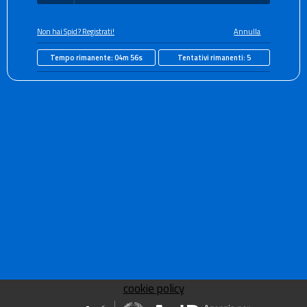
Non hai Spid? Registrati!
Annulla
Tempo rimanente:
04m 56s
Tentativi rimanenti:
5
cookie policy