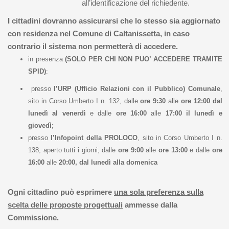
all’identificazione del richiedente.
I cittadini dovranno assicurarsi che lo stesso sia aggiornato
con residenza nel Comune di Caltanissetta, in caso
contrario il sistema non permetterà di accedere.
in presenza
(SOLO PER CHI NON PUO’ ACCEDERE TRAMITE
SPID)
:
presso
l’URP (Ufficio Relazioni con il Pubblico) Comunale
,
sito in Corso Umberto I n. 132, dalle
ore 9:30
alle
ore 12:00 dal
lunedì al venerdì
e dalle
ore 16:00
alle
17:00 il lunedì e
giovedì;
presso
l’Infopoint della PROLOCO
, sito in Corso Umberto I n.
138, aperto tutti i giorni,
dalle
ore 9:00
alle
ore 13:00
e dalle
ore
16:00
alle
20:00, dal lunedì alla domenica
Ogni cittadino può
esprimere
una sola preferenza sulla
scelta delle
proposte progettuali
ammesse dalla
Commissione.