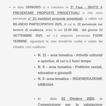
in data
10/09/2025
si è conclusa la
3^ Fase
-
INVITO
A
PRESENTARE PROPOSTE PROGETTUALI
e che
sono
pervenute
n° 23 (ventitre) proposte progettuali
,
a valere sul
BILANCIO PARTECIPATIVO 2025,
di cui
n. 22 pervenute nei
termini di scadenza
, entro le ore
12.00 AM, del giorno 10
SETTEMBRE 2025
, ed n.1 proposta pervenuta
FUORI
TERMINE
, riguardanti le aree tematiche scelte e votate dai
cittadini, così suddivise:
N. 11 – area tematica - Attività culturali
e sportive, di cui n.1 fuori tempo
N. 9 – area tematica - Politiche sociali,
educative e giovanili
N. 3- area tematica – RIGENERAZIONE
URBANA
in
data
02 Ottobre 2025
, la
Commissione per la valutazione