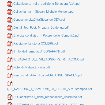
Caltanissetta_nella_tradizione-Bonasera_V.A..pdf
Celiachia_tra_i_Giovani-Michele-Mendola.pdf
ConosciamoLaCittaGiocando.ODV.pdf
Digital_Job_Fest.-M.Laura_Bordenga.pdf
Energia_condivisa_il_Potere_delle_Comunità.pdf
Facciamo_la_storia-COLIBRì.pdf
Il_filo_dell_armonia.A.BONAFFINI.pdf
IL_SABATO_DEL_VILLAGGIO_-S._R._IACONO.pdf
Note_di_Natale.L.Failla.pdf
Percorsi_di_Arte_Urbana-CREATIVE_SPACES.pdf
QUI_NASCONO_I_CAMPIONI_LA_LICATA_A.M..stamped.pdf
Ri-Giochi@mo-il_dono_responsabile_uno@uno.pdf
RIATTIVIAMO_INSIEME_LA_NOSTRA_CITTA_.pdf