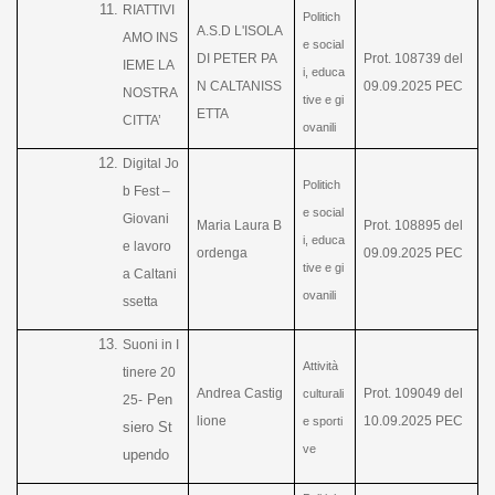
RIATTIVI
Politich
A.S.D L'ISOLA
AMO INS
e social
DI PETER PA
Prot. 108739 del
IEME LA
i, educa
N CALTANISS
09.09.2025 PEC
NOSTRA
tive e gi
ETTA
CITTA’
ovanili
Digital Jo
Politich
b Fest –
e social
Giovani
Maria Laura B
Prot. 108895 del
i, educa
e lavoro
ordenga
09.09.2025 PEC
tive e gi
a Caltani
ovanili
ssetta
Suoni in I
Attività
tinere 20
Andrea Castig
Prot. 109049 del
culturali
Pen
25-
lione
10.09.2025 PEC
e sporti
siero St
ve
upendo