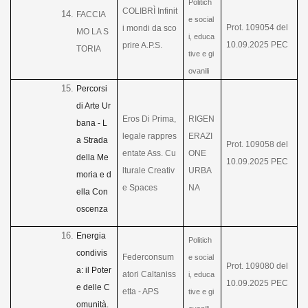
Politich
COLIBRÌ Infinit
FACCIA
e social
Prot. 109054 del
i mondi da sco
MO LA S
i, educa
10.09.2025 PEC
prire A.P.S.
TORIA
tive e gi
ovanili
Percorsi
di Arte Ur
Eros Di Prima,
RIGEN
bana - L
legale rappres
ERAZI
a Strada
Prot. 109058 del
entate Ass. Cu
ONE
della Me
10.09.2025 PEC
lturale Creativ
URBA
moria e d
e Spaces
NA
ella Con
oscenza
Energia
Politich
condivis
Federconsum
e social
Prot. 109080 del
a: il Poter
atori Caltaniss
i, educa
10.09.2025 PEC
e delle C
etta - APS
tive e gi
omunità.