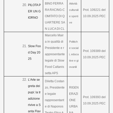
BINO FERRA
Attività
PILOTA P
RA RACING-C
Prot. 109221 del
culturali
ER UN G
OMITATO DI Q
10.09.2025 PEC
e sporti
IORNO
UARTIERE SA
ve
N LUCA DI CL
Marcello Mair
a in qualità di
Politich
Slow Foo
Presidente e r
e social
Prot. 109389 del
d Day 20
appresentante
i, educa
10.09.2025 PEC
25
legale di Slow
tive e gi
Food Caltanis
ovanili
setta APS
L’Arte se
Diletta Costan
greta dei
zo, Presidente
RIGEN
pupi: la tr
e legale
ERAZI
Prot. 109393 del
adizione
rappresentant
ONE
10.09.2025 PEC
rivive a S
e di Naponos
URBA
anta Flav
Teatro Etico A
NA