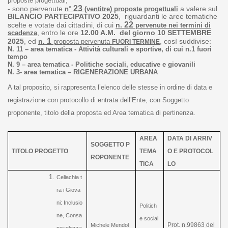
proposte progettuali;
23
-
sono pervenute
a valere sul
n°
(ventitre) proposte progettuali
BILANCIO PARTECIPATIVO 2025
,
riguardanti le aree tematiche
22
scelte e votate dai cittadini,
di cui
n.
pervenute nei termini di
, entro le ore
12.00 A.M. del giorno 10 SETTEMBRE
scadenza
1
2025
, ed
n.
, così suddivise:
proposta pervenuta
FUORI TERMINE
N. 11 – area tematica - Attività culturali e sportive, di cui n.1 fuori
tempo
N. 9 – area tematica - Politiche sociali, educative e giovanili
N. 3- area tematica – RIGENERAZIONE URBANA
A tal proposito, si rappresenta l’elenco delle stesse in ordine di data e
registrazione con protocollo di entrata dell’Ente, con Soggetto
proponente, titolo della proposta ed Area tematica di pertinenza.
AREA
DATA DI ARRIV
SOGGETTO P
TITOLO PROGETTO
TEMA
O E PROTOCOL
ROPONENTE
TICA
LO
Celiachia t
ra i Giova
ni: Inclusio
Politich
ne, Consa
e social
Prot. n.99863 del
Michele Mendol