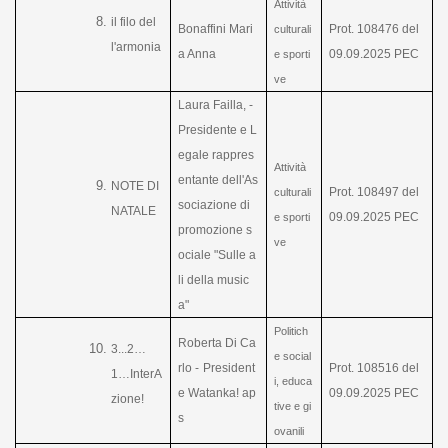
Attività
il filo del
Bonaffini Mari
Prot. 108476 del
culturali
l'armonia
a Anna
09.09.2025 PEC
e sporti
ve
Laura Failla, -
Presidente e L
egale rappres
Attività
entante dell'As
NOTE DI
Prot. 108497 del
culturali
sociazione di
NATALE
09.09.2025 PEC
e sporti
promozione s
ve
ociale "Sulle a
li della music
a"
Politich
Roberta Di Ca
3...2…
e social
rlo -
President
Prot. 108516 del
1…InterA
i, educa
e Watanka! ap
09.09.2025 PEC
zione!
tive e gi
s
ovanili