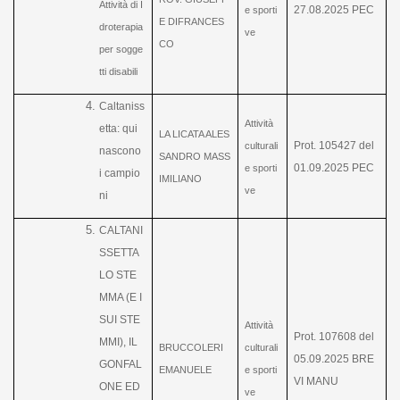
Attività di I
27.08.2025 PEC
e sporti
E DIFRANCES
droterapia
ve
CO
per sogge
tti disabili
Caltaniss
Attività
etta: qui
LA LICATA ALES
Prot. 105427 del
culturali
nascono
SANDRO MASS
01.09.2025 PEC
e sporti
i campio
IMILIANO
ve
ni
CALTANI
SSETTA
LO STE
MMA (E I
SUI STE
Attività
Prot. 107608 del
MMI), IL
BRUCCOLERI
culturali
05.09.2025 BRE
GONFAL
EMANUELE
e sporti
VI MANU
ONE ED
ve