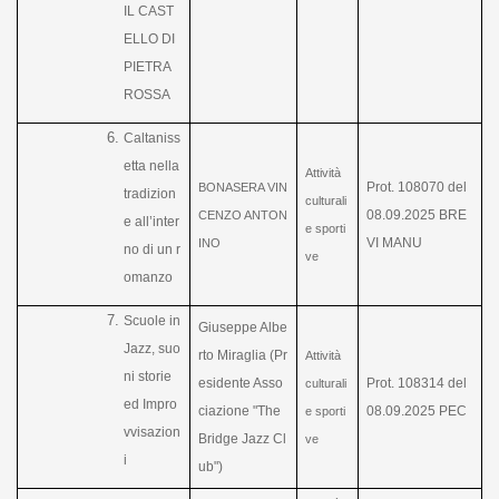
IL CAST
ELLO DI
PIETRA
ROSSA
Caltaniss
etta nella
Attività
Prot. 108070 del
BONASERA VIN
tradizion
culturali
08.09.2025 BRE
CENZO ANTON
e all’inter
e sporti
VI MANU
INO
no di un r
ve
omanzo
Scuole in
Giuseppe Albe
Jazz, suo
rto Miraglia (Pr
Attività
ni storie
esidente Asso
Prot. 108314 del
culturali
ed Impro
ciazione "The
08.09.2025 PEC
e sporti
vvisazion
Bridge Jazz Cl
ve
i
ub")