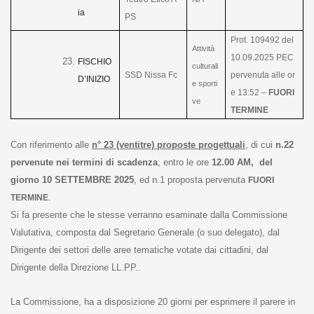
ia
PS
Prot. 109492 del
Attività
10.09.2025 PEC
FISCHIO
culturali
SSD Nissa Fc
pervenuta alle or
D’INIZIO
e sporti
e 13:52 –
FUORI
ve
TERMINE
Con riferimento alle
n° 23 (ventitre) proposte progettuali
, di cui
n.22
pervenute nei termini di scadenza
, entro le ore
12.00 AM, del
giorno 10 SETTEMBRE 2025
, ed n.1 proposta pervenuta
FUORI
.
TERMINE
Si fa presente che le stesse verranno esaminate dalla Commissione
Valutativa, composta dal Segretario Generale (o suo delegato), dal
Dirigente dei settori delle aree tematiche votate dai cittadini, dal
Dirigente della Direzione LL.PP..
La Commissione, ha a disposizione 20 giorni per esprimere il parere in