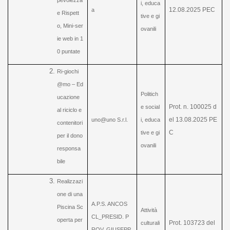
pevolezza
i, educa
12.08.2025 PEC
a
e Rispett
tive e gi
o, Mini-ser
ovanili
ie web in 1
0 puntate
Ri-giochi
@mo – Ed
Politich
ucazione
Prot. n. 100025 d
e social
al riciclo e
el 13.08.2025 PE
uno@uno S.r.l.
i, educa
contenitori
C
tive e gi
per il dono
ovanili
responsa
bile
Realizzazi
one di una
A.P.S.
ANCOS
Piscina Sc
Attività
CL_PRESID. P
operta per
Prot. 103723 del
culturali
ROV. GIUSEPP