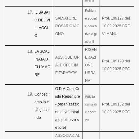
ovanili
Politich
IL SABAT
SALVATORE
Prot. 109127 del
e social
O DEL VI
ROSARIO IAC
10.09.2025 BRE
i, educa
LLAGGI
ONO
VI MANU
tive e gi
O
ovanili
RIGEN
LA SCAL
ASS. CULTUR
ERAZI
INATA D
Prot. 109129 del
ALE OFFICIN
ONE
ELL’AMO
10.09.2025 PEC
E TARATATA’
URBA
RE
NA
O.D.V. Oasi Cr
Conosci
isto Redentore
Attività
amo la ci
-(organizzazio
Prot. 109132 del
culturali
ttà gioca
ne di volontari
10.09.2025 PEC
e sporti
ndo
ato del terzo s
ve
ettore)
ASSOCIAZ. AL